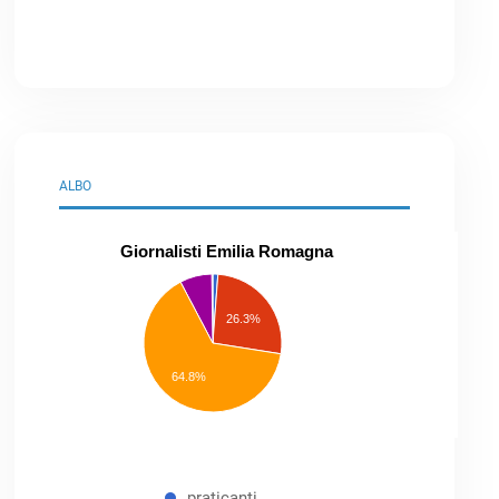
ALBO
Giornalisti Emilia Romagna
praticanti
professionisti
26.3%
pubblicisti
elenco
speciale
Other
64.8%
praticanti