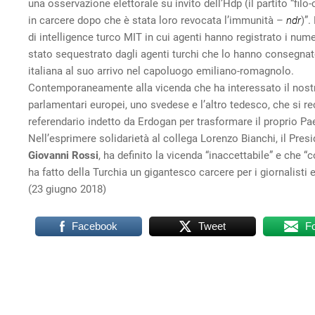
una osservazione elettorale su invito dell’Hdp (il partito “fil
in carcere dopo che è stata loro revocata l’immunità –
ndr
)”.
di intelligence turco MIT in cui agenti hanno registrato i nume
stato sequestrato dagli agenti turchi che lo hanno consegnato a
italiana al suo arrivo nel capoluogo emiliano-romagnolo.
Contemporaneamente alla vicenda che ha interessato il nostr
parlamentari europei, uno svedese e l’altro tedesco, che si rec
referendario indetto da Erdogan per trasformare il proprio Pa
Nell’esprimere solidarietà al collega Lorenzo Bianchi, il Presi
Giovanni Rossi
, ha definito la vicenda “inaccettabile” e che “
ha fatto della Turchia un gigantesco carcere per i giornalisti
(23 giugno 2018)
Facebook
Tweet
F