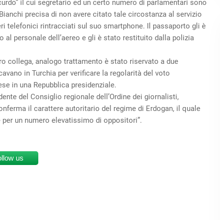
o-curdo” il cui segretario ed un certo numero di parlamentari sono
 Bianchi precisa di non avere citato tale circostanza al servizio
ri telefonici rintracciati sul suo smartphone. Il passaporto gli è
l personale dell’aereo e gli è stato restituito dalla polizia
o collega, analogo trattamento è stato riservato a due
avano in Turchia per verificare la regolarità del voto
ese in una Repubblica presidenziale.
dente del Consiglio regionale dell’Ordine dei giornalisti,
conferma il carattere autoritario del regime di Erdogan, il quale
 e per un numero elevatissimo di oppositori”.
ollow us