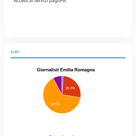
Accedi ai servizi pagoPA
ALBO
Giornalisti Emilia Romagna
praticanti
professionisti
26.3%
pubblicisti
elenco
speciale
Other
64.8%