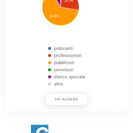
26.3%
pubblicisti
elenco
speciale
Other
64.8%
praticanti
professionisti
pubblicisti
provvisori
elenco speciale
altro
VAI ALL’ALBO