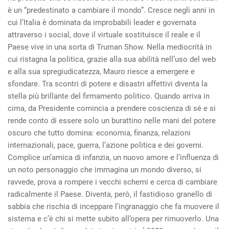
è un “predestinato a cambiare il mondo”. Cresce negli anni in
cui l’Italia è dominata da improbabili leader e governata
attraverso i social, dove il virtuale sostituisce il reale e il
Paese vive in una sorta di Truman Show. Nella mediocrità in
cui ristagna la politica, grazie alla sua abilità nell’uso del web
e alla sua spregiudicatezza, Mauro riesce a emergere e
sfondare. Tra scontri di potere e disastri affettivi diventa la
stella più brillante del firmamento politico. Quando arriva in
cima, da Presidente comincia a prendere coscienza di sé e si
rende conto di essere solo un burattino nelle mani del potere
oscuro che tutto domina: economia, finanza, relazioni
internazionali, pace, guerra, l’azione politica e dei governi.
Complice un’amica di infanzia, un nuovo amore e l’influenza di
un noto personaggio che immagina un mondo diverso, si
ravvede, prova a rompere i vecchi schemi e cerca di cambiare
radicalmente il Paese. Diventa, però, il fastidioso granello di
sabbia che rischia di inceppare l’ingranaggio che fa muovere il
sistema e c’è chi si mette subito all’opera per rimuoverlo. Una