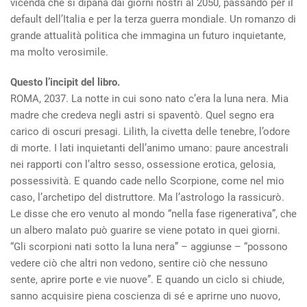
vicenda che si dipana dai giorni nostri al 2050, passando per il
default dell’Italia e per la terza guerra mondiale. Un romanzo di
grande attualità politica che immagina un futuro inquietante,
ma molto verosimile.
Questo l’incipit del libro.
ROMA, 2037. La notte in cui sono nato c’era la luna nera. Mia
madre che credeva negli astri si spaventò. Quel segno era
carico di oscuri presagi. Lilith, la civetta delle tenebre, l’odore
di morte. I lati inquietanti dell’animo umano: paure ancestrali
nei rapporti con l’altro sesso, ossessione erotica, gelosia,
possessività. E quando cade nello Scorpione, come nel mio
caso, l’archetipo del distruttore. Ma l’astrologo la rassicurò.
Le disse che ero venuto al mondo “nella fase rigenerativa”, che
un albero malato può guarire se viene potato in quei giorni.
“Gli scorpioni nati sotto la luna nera” – aggiunse – “possono
vedere ciò che altri non vedono, sentire ciò che nessuno
sente, aprire porte e vie nuove”. E quando un ciclo si chiude,
sanno acquisire piena coscienza di sé e aprirne uno nuovo,