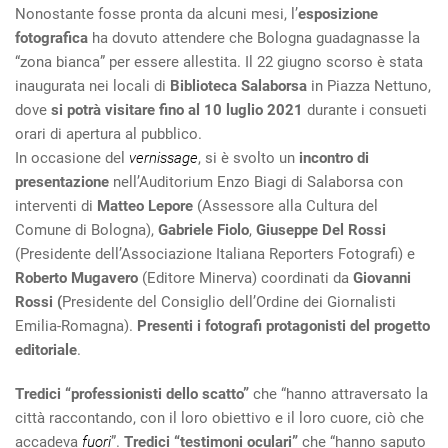
Nonostante fosse pronta da alcuni mesi, l’
esposizione
fotografica
ha dovuto attendere che Bologna guadagnasse la
“zona bianca” per essere allestita. Il 22 giugno scorso è stata
inaugurata nei locali di
Biblioteca Salaborsa
in Piazza Nettuno,
dove
si potrà visitare fino al 10 luglio 2021
durante i consueti
orari di apertura al pubblico.
In occasione del
vernissage
, si è svolto un
incontro di
presentazione
nell’Auditorium Enzo Biagi di Salaborsa con
interventi di
Matteo Lepore
(Assessore alla Cultura del
Comune di Bologna),
Gabriele Fiolo
,
Giuseppe Del Rossi
(Presidente dell’Associazione Italiana Reporters Fotografi) e
Roberto Mugavero
(Editore Minerva) coordinati da
Giovanni
Rossi (
Presidente del Consiglio dell’Ordine dei Giornalisti
Emilia-Romagna).
Presenti i fotografi protagonisti del progetto
editoriale
.
Tredici “professionisti dello scatto”
che “hanno attraversato la
città raccontando, con il loro obiettivo e il loro cuore, ciò che
accadeva
fuori
”.
Tredici “testimoni oculari”
che “hanno saputo