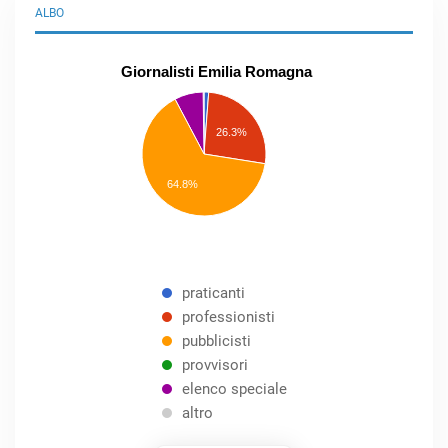
ALBO
Giornalisti Emilia Romagna
praticanti
professionisti
26.3%
pubblicisti
elenco
speciale
Other
64.8%
praticanti
professionisti
pubblicisti
provvisori
elenco speciale
altro