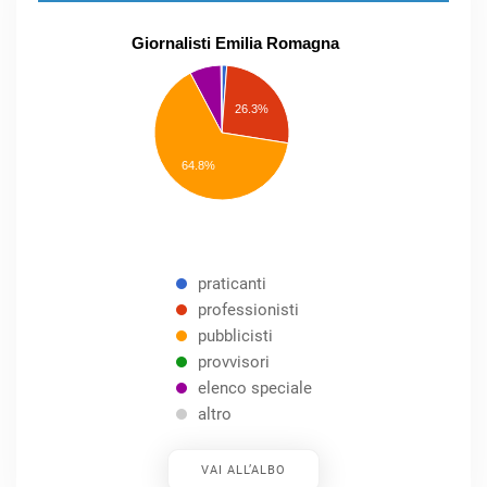
Giornalisti Emilia Romagna
praticanti
professionisti
26.3%
pubblicisti
elenco
speciale
Other
64.8%
praticanti
professionisti
pubblicisti
provvisori
elenco speciale
altro
VAI ALL’ALBO