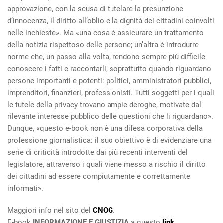
approvazione, con la scusa di tutelare la presunzione
d’innocenza, il diritto all’oblio e la dignità dei cittadini coinvolti
nelle inchieste». Ma «una cosa è assicurare un trattamento
della notizia rispettoso delle persone; un’altra è introdurre
norme che, un passo alla volta, rendono sempre più difficile
conoscere i fatti e raccontarli, soprattutto quando riguardano
persone importanti e potenti: politici, amministratori pubblici,
imprenditori, finanzieri, professionisti. Tutti soggetti per i quali
le tutele della privacy trovano ampie deroghe, motivate dal
rilevante interesse pubblico delle questioni che li riguardano».
Dunque, «questo e-book non è una difesa corporativa della
professione giornalistica: il suo obiettivo è di evidenziare una
serie di criticità introdotte dai più recenti interventi del
legislatore, attraverso i quali viene messo a rischio il diritto
dei cittadini ad essere compiutamente e correttamente
informati».
Maggiori info nel sito del
CNOG
.
E-book
INFORMAZIONE E GIUSTIZIA
a questo
link
.