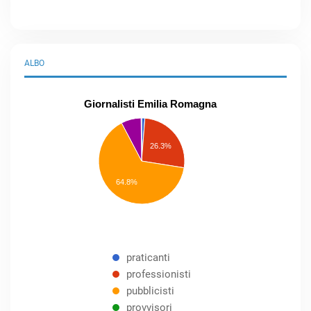
ALBO
Giornalisti Emilia Romagna
praticanti
professionisti
26.3%
pubblicisti
elenco
speciale
Other
64.8%
praticanti
professionisti
pubblicisti
provvisori