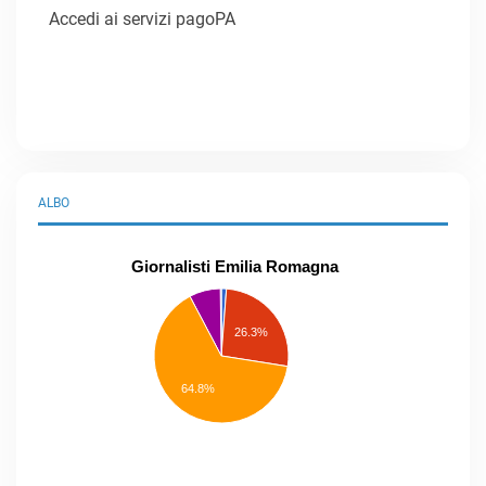
Accedi ai servizi pagoPA
ALBO
Giornalisti Emilia Romagna
praticanti
professionisti
26.3%
pubblicisti
elenco
speciale
Other
64.8%