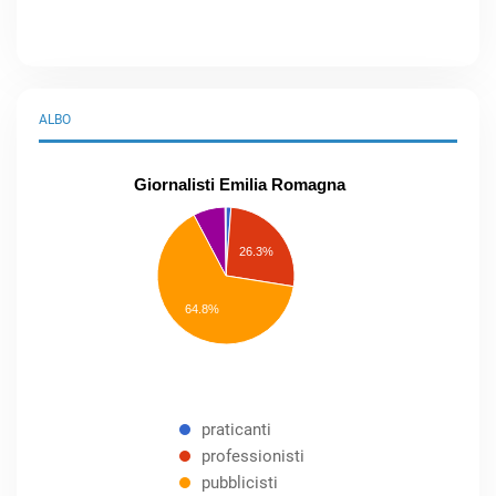
ALBO
Giornalisti Emilia Romagna
praticanti
professionisti
26.3%
pubblicisti
elenco
speciale
Other
64.8%
praticanti
professionisti
pubblicisti