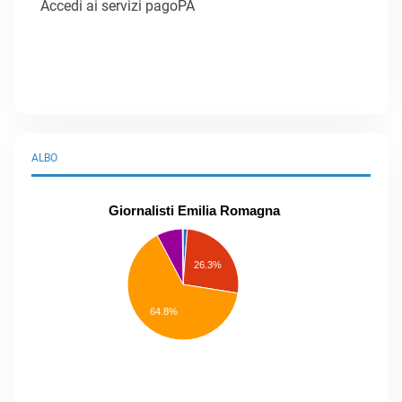
Accedi ai servizi pagoPA
ALBO
Giornalisti Emilia Romagna
praticanti
professionisti
26.3%
pubblicisti
elenco
speciale
Other
64.8%