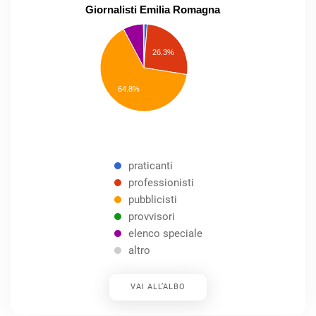
Giornalisti Emilia Romagna
praticanti
professionisti
26.3%
pubblicisti
elenco
speciale
Other
64.8%
praticanti
professionisti
pubblicisti
provvisori
elenco speciale
altro
VAI ALL’ALBO