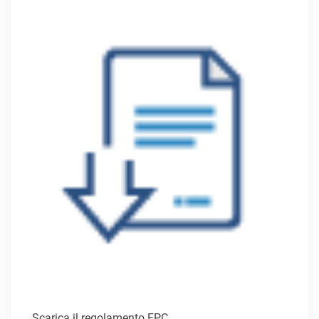
Scarica il regolamento FPC