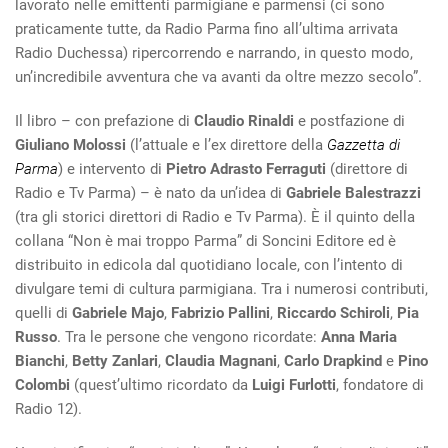
lavorato nelle emittenti parmigiane e parmensi (ci sono
praticamente tutte, da Radio Parma fino all’ultima arrivata
Radio Duchessa) ripercorrendo e narrando, in questo modo,
un’incredibile avventura che va avanti da oltre mezzo secolo”.
Il libro – con prefazione di
Claudio Rinaldi
e postfazione di
Giuliano Molossi
(l’attuale e l’ex direttore della
Gazzetta di
Parma
) e intervento di
Pietro Adrasto Ferraguti
(direttore di
Radio e Tv Parma) – è nato da un’idea di
Gabriele Balestrazzi
(tra gli storici direttori di Radio e Tv Parma). È il quinto della
collana “Non è mai troppo Parma” di Soncini Editore ed è
distribuito in edicola dal quotidiano locale, con l’intento di
divulgare temi di cultura parmigiana. Tra i numerosi contributi,
quelli di
Gabriele Majo
,
Fabrizio Pallini
,
Riccardo Schiroli
,
Pia
Russo
. Tra le persone che vengono ricordate:
Anna Maria
Bianchi
,
Betty Zanlari
,
Claudia Magnani
,
Carlo Drapkind
e
Pino
Colombi
(quest’ultimo ricordato da
Luigi Furlotti
, fondatore di
Radio 12).