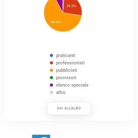
professionisti
26.3%
pubblicisti
elenco
speciale
Other
64.8%
praticanti
professionisti
pubblicisti
provvisori
elenco speciale
altro
VAI ALL’ALBO