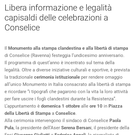
Libera informazione e legalità
capisaldi delle celebrazioni a
Conselice
Il
Monumento alla stampa clandestina e alla libertà di stampa
di Conselice (Ravenna) festeggia l’undicesimo anniversario.
Il programma di quest’anno è incentrato sul tema della
legalità. Oltre a diverse iniziative culturali e sportive, è prevista
la tradizionale
cerimonia istituzionale
per rendere omaggio
all’unico Monumento in Italia consacrato alla libertà di stampa
e ricordare “i tipografi che pagarono con la vita la loro attività
per fare uscire i fogli clandestini durante la Resistenza”.
L’appuntamento è
domenica 1 ottobre
alle
ore 10
in
Piazza
della Libertà di Stampa
a
Conselice
.
Alla cerimonia intervengono il sindaco di Conselice
Paola
Pula
, la presidente dell’Aser
Serena Bersan
i, il presidente della
Fnsi
Giuseppe Giulietti
e
Federica Angeli
, la giornalista di