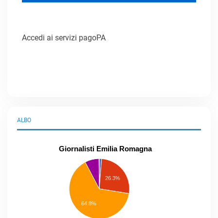
Accedi ai servizi pagoPA
ALBO
Giornalisti Emilia Romagna
praticanti
professionisti
26.3%
pubblicisti
elenco
speciale
Other
64.8%