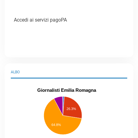
Accedi ai servizi pagoPA
ALBO
Giornalisti Emilia Romagna
praticanti
professionisti
26.3%
pubblicisti
elenco
speciale
Other
64.8%