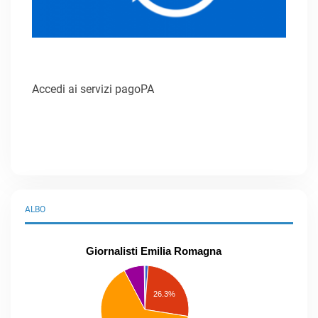
Accedi ai servizi pagoPA
ALBO
Giornalisti Emilia Romagna
praticanti
professionisti
26.3%
pubblicisti
elenco
speciale