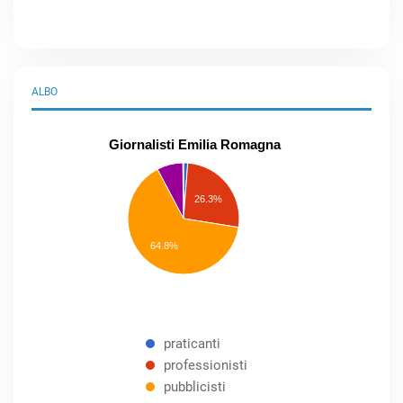
ALBO
Giornalisti Emilia Romagna
praticanti
professionisti
26.3%
pubblicisti
elenco
speciale
Other
64.8%
praticanti
professionisti
pubblicisti