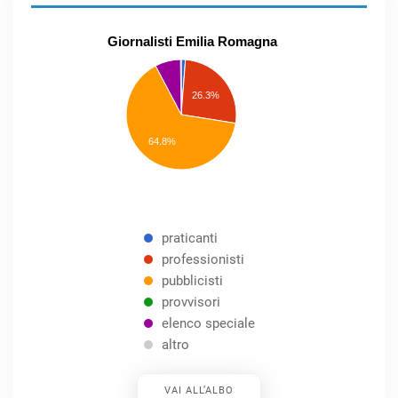
Giornalisti Emilia Romagna
praticanti
professionisti
26.3%
pubblicisti
elenco
speciale
Other
64.8%
praticanti
professionisti
pubblicisti
provvisori
elenco speciale
altro
VAI ALL’ALBO