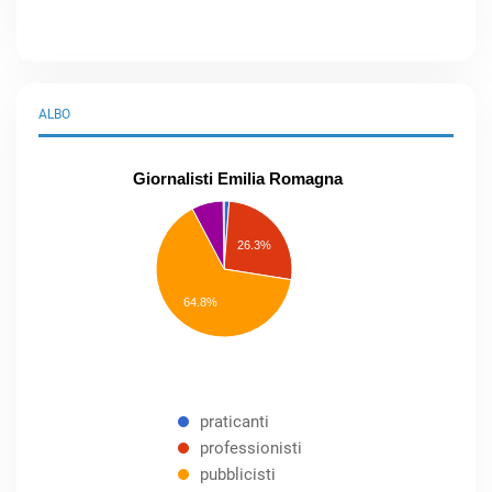
ALBO
Giornalisti Emilia Romagna
praticanti
professionisti
26.3%
pubblicisti
elenco
speciale
Other
64.8%
praticanti
professionisti
pubblicisti