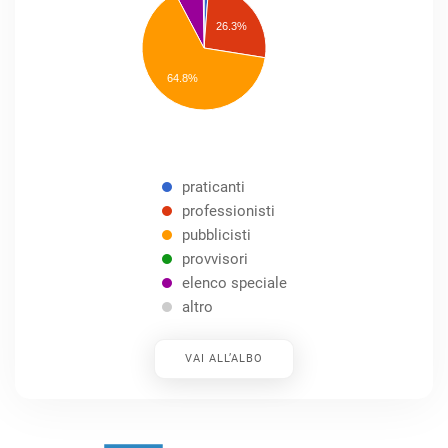
professionisti
26.3%
pubblicisti
elenco
speciale
Other
64.8%
praticanti
professionisti
pubblicisti
provvisori
elenco speciale
altro
VAI ALL’ALBO