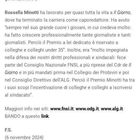
Rossella Minotti
ha lavorato per quasi tutta la vita a
Il Giorno
,
dove ha terminato la carriera come caporedattore. Ha avuto
“sempre nel suo grande cuore i giovani, in cui credeva molto:
ha fatto crescere professionalmente tante giornaliste e tanti
giornalisti. Perciò il Premio a lei dedicato è riservato a
colleghe e colleghi under 35”. Inoltre, era “molto impegnata
nella difesa dei nostri diritti professionali e sindacali: fece
parte del Consiglio Nazionale FNSI, a più riprese del Cdr de
Il
Giorno
e in più mandati prima nel Collegio dei Probiviri e poi
nel Consiglio Direttivo dell’ALG. Perciò il Premio Minotti ha tra
i suoi scopi l’incentivazione di colleghe e colleghi a iscriversi
al sindacato”.
Maggiori info nei siti:
www.fnsi.it
,
www.odg.it
,
www.alg.it
.
BANDO a questo
link
.
F.S.
(6 novembre 2024)