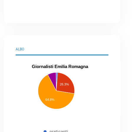
ALBO
Giornalisti Emilia Romagna
praticanti
professionisti
26.3%
pubblicisti
elenco
speciale
Other
64.8%
praticanti