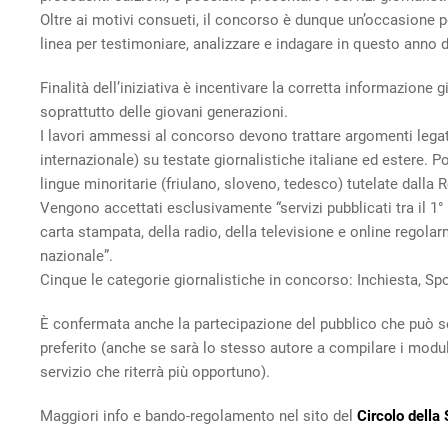
Oltre ai motivi consueti, il concorso è dunque un’occasione p
linea per testimoniare, analizzare e indagare in questo anno 
Finalità dell’iniziativa è incentivare la corretta informazione g
soprattutto delle giovani generazioni.
I lavori ammessi al concorso devono trattare argomenti legati
internazionale) su testate giornalistiche italiane ed estere. Po
lingue minoritarie (friulano, sloveno, tedesco) tutelate dalla 
Vengono accettati esclusivamente “servizi pubblicati tra il 1° 
carta stampata, della radio, della televisione e online regolarme
nazionale”.
Cinque le categorie giornalistiche in concorso: Inchiesta, Sp
È confermata anche la partecipazione del pubblico che può se
preferito (anche se sarà lo stesso autore a compilare i modul
servizio che riterrà più opportuno).
Maggiori info e bando-regolamento nel sito del
Circolo della