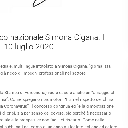
tico nazionale Simona Cigana. I
il 10 luglio 2020
ediale, multilingue intitolato a
Simona Cigana
, “giornalista
ià ricco di impegni professionali nel settore
lla Stampa di Pordenone) vuole essere anche un “omaggio al
ndemia”. Come spiegano i promotori,
“
Pur nel rispetto del clima
da Coronavirus”, il concorso continua ed “è la dimostrazione
i crisi, sia per senso del dovere, sia perché è necessario
iale e le prospettive non facili di riscatto. Come nelle
ici pubblicati nel corso di un anno su testate italiane ed estere.