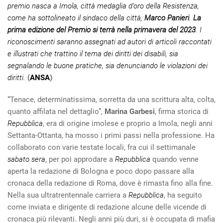
premio nasca a Imola, città medaglia d’oro della Resistenza,
come ha sottolineato il sindaco della città,
Marco Panieri
.
La
prima edizione del Premio si terrà nella primavera del 2023
. I
riconoscimenti saranno assegnati ad autori di articoli raccontati
e illustrati che trattino il tema dei diritti dei disabili, sia
segnalando le buone pratiche, sia denunciando le violazioni dei
diritti.
(
ANSA
)
“Tenace, determinatissima, sorretta da una scrittura alta, colta,
quanto affilata nel dettaglio”,
Marina Garbesi
, firma storica di
Repubblica
, era di origine imolese e proprio a Imola, negli anni
Settanta-Ottanta, ha mosso i primi passi nella professione. Ha
collaborato con varie testate locali, fra cui il settimanale
sabato sera
, per poi approdare a
Repubblica
quando venne
aperta la redazione di Bologna e poco dopo passare alla
cronaca della redazione di Roma, dove è rimasta fino alla fine.
Nella sua ultratrentennale carriera a
Repubblica
, ha seguito
come inviata e dirigente di redazione alcune delle vicende di
cronaca più rilevanti. Negli anni più duri, si è occupata di mafia