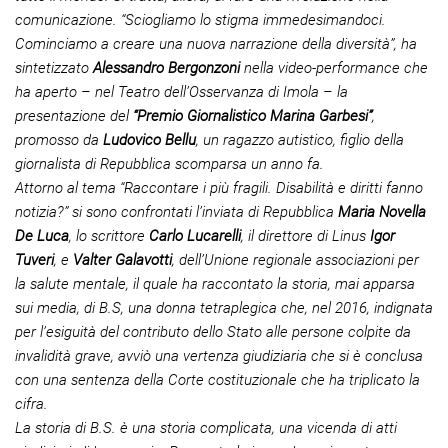
comunicazione. “Sciogliamo lo stigma immedesimandoci.
Cominciamo a creare una nuova narrazione della diversità”, ha
sintetizzato
Alessandro Bergonzoni
nella video-performance che
ha aperto – nel Teatro dell’Osservanza di Imola – la
presentazione del
“Premio Giornalistico Marina Garbesi”
,
promosso da
Ludovico Bellu
, un ragazzo autistico, figlio della
giornalista di Repubblica scomparsa un anno fa.
Attorno al tema “Raccontare i più fragili. Disabilità e diritti fanno
notizia?” si sono confrontati l’inviata di Repubblica
Maria Novella
De Luca
, lo scrittore
Carlo Lucarelli
, il direttore di Linus
Igor
Tuveri
, e
Valter Galavotti
, dell’Unione regionale associazioni per
la salute mentale, il quale ha raccontato la storia, mai apparsa
sui media, di B.S, una donna tetraplegica che, nel 2016, indignata
per l’esiguità del contributo dello Stato alle persone colpite da
invalidità grave, avviò una vertenza giudiziaria che si è conclusa
con una sentenza della Corte costituzionale che ha triplicato la
cifra.
La storia di B.S. è una storia complicata, una vicenda di atti