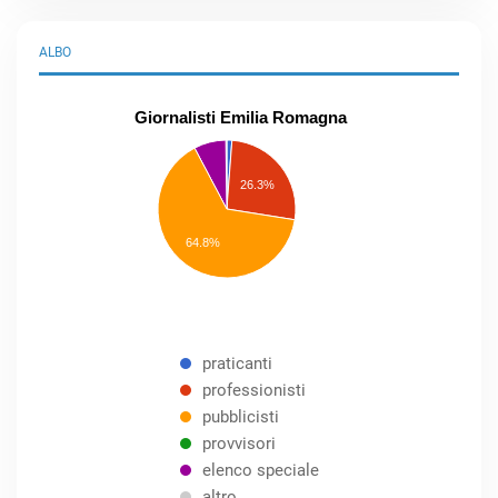
ALBO
Giornalisti Emilia Romagna
praticanti
professionisti
26.3%
pubblicisti
elenco
speciale
Other
64.8%
praticanti
professionisti
pubblicisti
provvisori
elenco speciale
altro