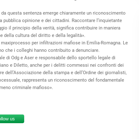
che da questa sentenza emerge chiaramente un riconoscimento
la pubblica opinione e dei cittadini. Raccontare l’inquietante
 il principio della verità, significa contribuire in maniera
della cultura del diritto e della legalità».
 un maxiprocesso per infiltrazioni mafiose in Emilia-Romagna. Le
no che i colleghi hanno contribuito a denunciare.
e di Odg e Aser e responsabile dello sportello legale di
ano e Diletto, anche per i delitti commessi nei confronti dei
e dell’Associazione della stampa e dell’Ordine dei giornalisti,
 processuale, rappresenta un riconoscimento del fondamentale
nomeno criminale mafioso».
ollow us