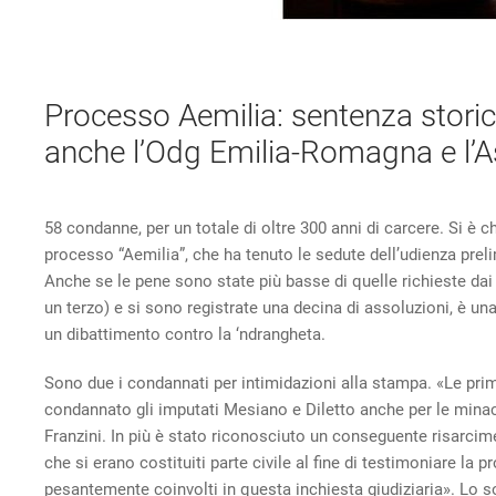
Processo Aemilia: sentenza storica p
anche l’Odg Emilia-Romagna e l’A
58 condanne, per un totale di oltre 300 anni di carcere. Si è ch
processo “Aemilia”, che ha tenuto le sedute dell’udienza prel
Anche se le pene sono state più basse di quelle richieste da
un terzo) e si sono registrate una decina di assoluzioni, è un
un dibattimento contro la ‘ndrangheta.
Sono due i condannati per intimidazioni alla stampa. «Le pr
condannato gli imputati Mesiano e Diletto anche per le minacce
Franzini. In più è stato riconosciuto un conseguente risarcim
che si erano costituiti parte civile al fine di testimoniare la p
pesantemente coinvolti in questa inchiesta giudiziaria». Lo so