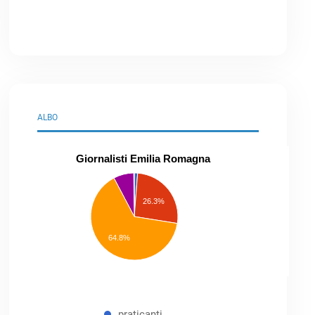
ALBO
Giornalisti Emilia Romagna
praticanti
professionisti
26.3%
pubblicisti
elenco
speciale
Other
64.8%
praticanti