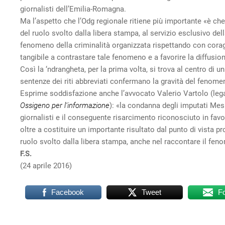
giornalisti dell’Emilia-Romagna.
Ma l’aspetto che l’Odg regionale ritiene più importante «è 
del ruolo svolto dalla libera stampa, al servizio esclusivo del
fenomeno della criminalità organizzata rispettando con coraggio
tangibile a contrastare tale fenomeno e a favorire la diffusione 
Così la ‘ndrangheta, per la prima volta, si trova al centro di
sentenze dei riti abbreviati confermano la gravità del fenome
Esprime soddisfazione anche l’avvocato Valerio Vartolo (legal
Ossigeno per l’informazione
): «la condanna degli imputati Mesi
giornalisti e il conseguente risarcimento riconosciuto in favor
oltre a costituire un importante risultato dal punto di vista
ruolo svolto dalla libera stampa, anche nel raccontare il fe
F.S.
(24 aprile 2016)
Facebook
Tweet
F