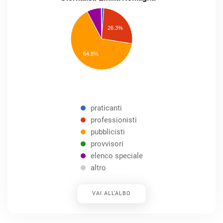
praticanti
professionisti
26.3%
pubblicisti
elenco
speciale
Other
64.8%
praticanti
professionisti
pubblicisti
provvisori
elenco speciale
altro
VAI ALL’ALBO