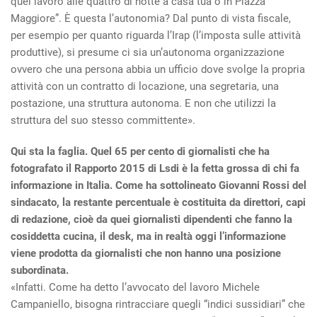
quel lavoro alle quattro di notte a casa tua o in Piazza
Maggiore”. È questa l’autonomia? Dal punto di vista fiscale,
per esempio per quanto riguarda l’Irap (l’imposta sulle attività
produttive), si presume ci sia un’autonoma organizzazione
ovvero che una persona abbia un ufficio dove svolge la propria
attività con un contratto di locazione, una segretaria, una
postazione, una struttura autonoma. E non che utilizzi la
struttura del suo stesso committente».
Qui sta la faglia. Quel 65 per cento di giornalisti che ha
fotografato il Rapporto 2015 di Lsdi è la fetta grossa di chi fa
informazione in Italia. Come ha sottolineato Giovanni Rossi del
sindacato, la restante percentuale è costituita da direttori, capi
di redazione, cioè da quei giornalisti dipendenti che fanno la
cosiddetta cucina, il desk, ma in realtà oggi l’informazione
viene prodotta da giornalisti che non hanno una posizione
subordinata.
«Infatti. Come ha detto l’avvocato del lavoro Michele
Campaniello, bisogna rintracciare quegli “indici sussidiari” che