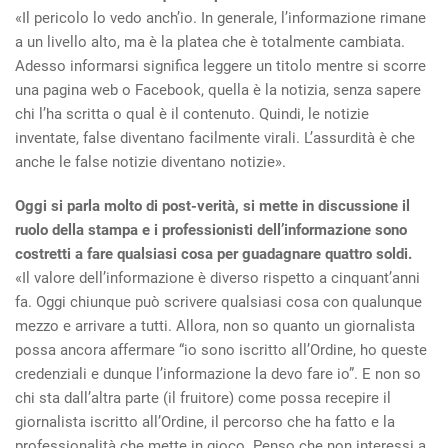
«Il pericolo lo vedo anch’io. In generale, l’informazione rimane
a un livello alto, ma è la platea che è totalmente cambiata.
Adesso informarsi significa leggere un titolo mentre si scorre
una pagina web o Facebook, quella è la notizia, senza sapere
chi l’ha scritta o qual è il contenuto. Quindi, le notizie
inventate, false diventano facilmente virali. L’assurdità è che
anche le false notizie diventano notizie».
Oggi si parla molto di post-verità, si mette in discussione il
ruolo della stampa e i professionisti dell’informazione sono
costretti a fare qualsiasi cosa per guadagnare quattro soldi.
«Il valore dell’informazione è diverso rispetto a cinquant’anni
fa. Oggi chiunque può scrivere qualsiasi cosa con qualunque
mezzo e arrivare a tutti. Allora, non so quanto un giornalista
possa ancora affermare “io sono iscritto all’Ordine, ho queste
credenziali e dunque l’informazione la devo fare io”. E non so
chi sta dall’altra parte (il fruitore) come possa recepire il
giornalista iscritto all’Ordine, il percorso che ha fatto e la
professionalità che mette in gioco. Penso che non interessi a