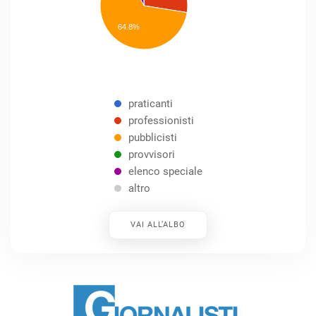
elenco
speciale
Other
64.8%
praticanti
professionisti
pubblicisti
provvisori
elenco speciale
altro
VAI ALL’ALBO