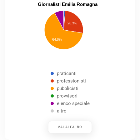
Giornalisti Emilia Romagna
praticanti
professionisti
26.3%
pubblicisti
elenco
speciale
Other
64.8%
praticanti
professionisti
pubblicisti
provvisori
elenco speciale
altro
VAI ALL’ALBO