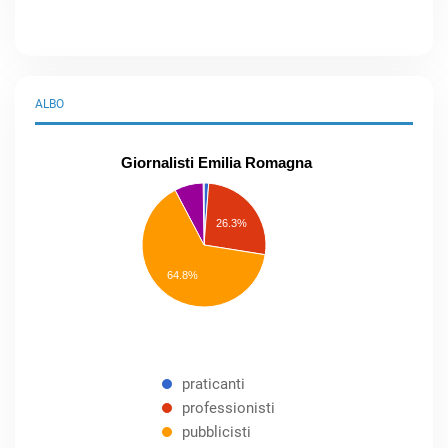
ALBO
Giornalisti Emilia Romagna
praticanti
professionisti
26.3%
pubblicisti
elenco
speciale
Other
64.8%
praticanti
professionisti
pubblicisti