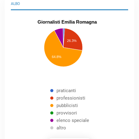
ALBO
Giornalisti Emilia Romagna
praticanti
professionisti
26.3%
pubblicisti
elenco
speciale
Other
64.8%
praticanti
professionisti
pubblicisti
provvisori
elenco speciale
altro