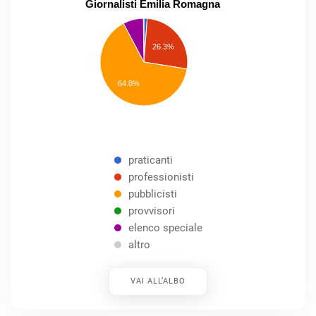
Giornalisti Emilia Romagna
praticanti
professionisti
26.3%
pubblicisti
elenco
speciale
Other
64.8%
praticanti
professionisti
pubblicisti
provvisori
elenco speciale
altro
VAI ALL’ALBO