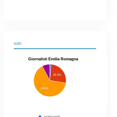
ALBO
Giornalisti Emilia Romagna
praticanti
professionisti
26.3%
pubblicisti
elenco
speciale
Other
64.8%
praticanti