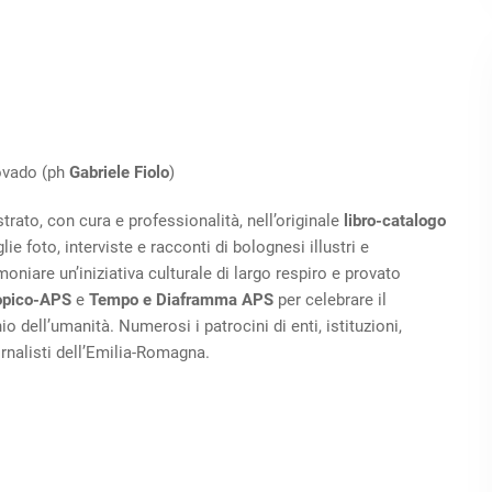
covado (ph
Gabriele Fiolo
)
strato, con cura e professionalità, nell’originale
libro-catalogo
lie foto, interviste e racconti di bolognesi illustri e
oniare un’iniziativa culturale di largo respiro e provato
opico-APS
e
Tempo e Diaframma APS
per celebrare il
ell’umanità. Numerosi i patrocini di enti, istituzioni,
ornalisti dell’Emilia-Romagna.