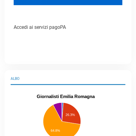
Accedi ai servizi pagoPA
ALBO
Giornalisti Emilia Romagna
praticanti
professionisti
26.3%
pubblicisti
elenco
speciale
Other
64.8%