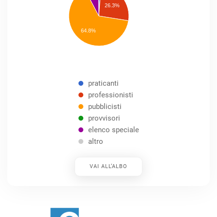
26.3%
pubblicisti
elenco
speciale
Other
64.8%
praticanti
professionisti
pubblicisti
provvisori
elenco speciale
altro
VAI ALL’ALBO