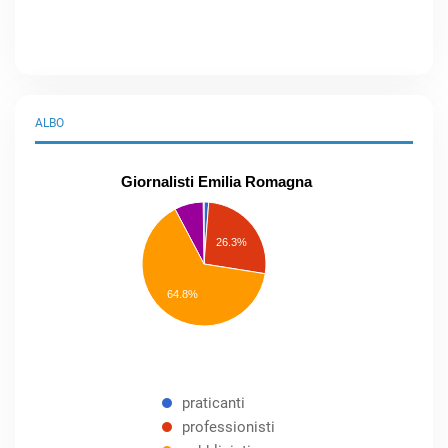
ALBO
Giornalisti Emilia Romagna
praticanti
professionisti
26.3%
pubblicisti
elenco
speciale
Other
64.8%
praticanti
professionisti