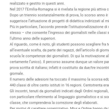
realizzato e gestito in questi anni.
Nel 2017 l’Emilia-Romagna si è rivelata la regione più attiva 
Dopo un triennio sostanzialmente di prova, lo scorso anno è 
suggerisce l’attuazione di progetti di didattica indirizzati al
Più in particolare, l’accordo prevede l’istituzionalizzazione di 
stesso – che consente l’ingresso dei giornalisti nelle classi
l’ultimo anno delle superiori.
Al riguardo, come è noto, gli studenti possono scegliere fra t
all’eventuale scelta, da parte dei ragazzi, dell’articolo di gio
scuola le competenze dei giornalisti. Di qui la motivazione a
certamente l’unico). Il percorso assume dunque un valore parti
prova scritta di italiano; infatti è costituito da due/tre incontri
giornale.
Il numero delle adesioni ha toccato il massimo la scorsa edi
440 classi di oltre cento istituti in 16 regioni. Centotrenta era
Gli incontri, tenuti da giornalisti indicati dagli Ordini regional
con particolare riferimento al linguaggio giornalistico e si 
classe, che comprendeva la correzione degli elaborati.
Per motivi di carattere organizzativo, Miur e Ordine hanno da