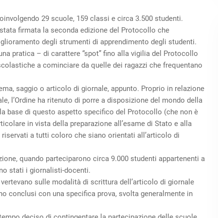
coinvolgendo 29 scuole, 159 classi e circa 3.500 studenti.
stata firmata la seconda edizione del Protocollo che
 miglioramento degli strumenti di apprendimento degli studenti.
una pratica – di carattere “spot” fino alla vigilia del Protocollo
 scolastiche a cominciare da quelle dei ragazzi che frequentano
ema, saggio o articolo di giornale, appunto. Proprio in relazione
rnale, l’Ordine ha ritenuto di porre a disposizione del mondo della
lla base di questo aspetto specifico del Protocollo (che non è
colare in vista della preparazione all’esame di Stato e alla
 riservati a tutti coloro che siano orientati all’articolo di
zione, quando parteciparono circa 9.000 studenti appartenenti a
no stati i giornalisti-docenti.
i, vertevano sulle modalità di scrittura dell’articolo di giornale
sono conclusi con una specifica prova, svolta generalmente in
 tempo deciso di contingentare la partecipazione delle scuole