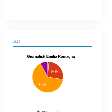
ALBO
Giornalisti Emilia Romagna
praticanti
professionisti
26.3%
pubblicisti
elenco
speciale
Other
64.8%
praticanti