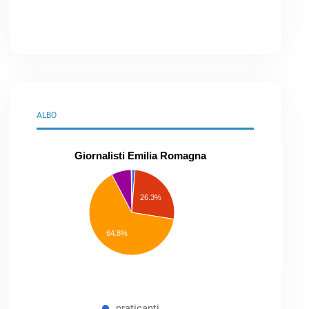
ALBO
Giornalisti Emilia Romagna
praticanti
professionisti
26.3%
pubblicisti
elenco
speciale
Other
64.8%
praticanti