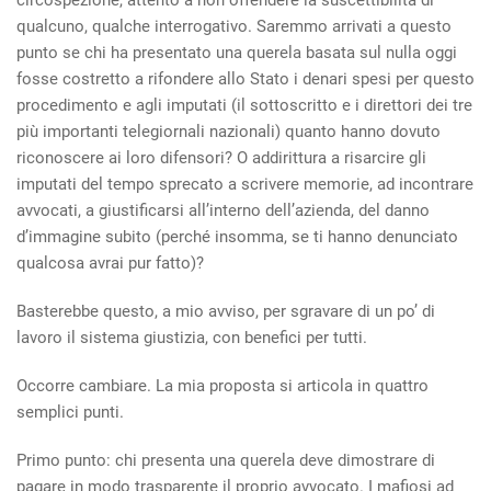
circospezione, attento a non offendere la suscettibilità di
qualcuno, qualche interrogativo. Saremmo arrivati a questo
punto se chi ha presentato una querela basata sul nulla oggi
fosse costretto a rifondere allo Stato i denari spesi per questo
procedimento e agli imputati (il sottoscritto e i direttori dei tre
più importanti telegiornali nazionali) quanto hanno dovuto
riconoscere ai loro difensori? O addirittura a risarcire gli
imputati del tempo sprecato a scrivere memorie, ad incontrare
avvocati, a giustificarsi all’interno dell’azienda, del danno
d’immagine subito (perché insomma, se ti hanno denunciato
qualcosa avrai pur fatto)?
Basterebbe questo, a mio avviso, per sgravare di un po’ di
lavoro il sistema giustizia, con benefici per tutti.
Occorre cambiare. La mia proposta si articola in quattro
semplici punti.
Primo punto: chi presenta una querela deve dimostrare di
pagare in modo trasparente il proprio avvocato. I mafiosi ad