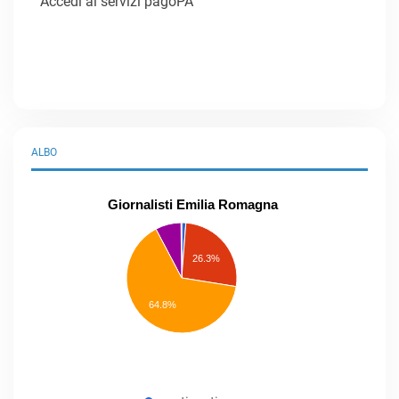
Accedi ai servizi pagoPA
ALBO
Giornalisti Emilia Romagna
praticanti
professionisti
26.3%
pubblicisti
elenco
speciale
Other
64.8%