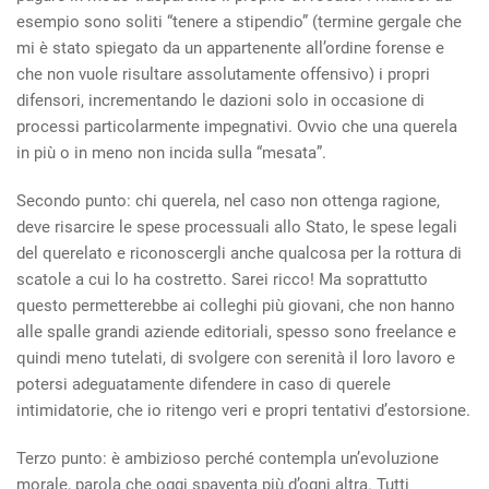
esempio sono soliti “tenere a stipendio” (termine gergale che
mi è stato spiegato da un appartenente all’ordine forense e
che non vuole risultare assolutamente offensivo) i propri
difensori, incrementando le dazioni solo in occasione di
processi particolarmente impegnativi. Ovvio che una querela
in più o in meno non incida sulla “mesata”.
Secondo punto: chi querela, nel caso non ottenga ragione,
deve risarcire le spese processuali allo Stato, le spese legali
del querelato e riconoscergli anche qualcosa per la rottura di
scatole a cui lo ha costretto. Sarei ricco! Ma soprattutto
questo permetterebbe ai colleghi più giovani, che non hanno
alle spalle grandi aziende editoriali, spesso sono freelance e
quindi meno tutelati, di svolgere con serenità il loro lavoro e
potersi adeguatamente difendere in caso di querele
intimidatorie, che io ritengo veri e propri tentativi d’estorsione.
Terzo punto: è ambizioso perché contempla un’evoluzione
morale, parola che oggi spaventa più d’ogni altra. Tutti