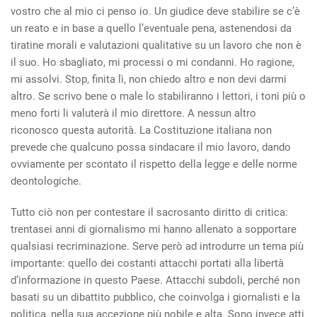
vostro che al mio ci penso io. Un giudice deve stabilire se c’è
un reato e in base a quello l’eventuale pena, astenendosi da
tiratine morali e valutazioni qualitative su un lavoro che non è
il suo. Ho sbagliato, mi processi o mi condanni. Ho ragione,
mi assolvi. Stop, finita lì, non chiedo altro e non devi darmi
altro. Se scrivo bene o male lo stabiliranno i lettori, i toni più o
meno forti li valuterà il mio direttore. A nessun altro
riconosco questa autorità. La Costituzione italiana non
prevede che qualcuno possa sindacare il mio lavoro, dando
ovviamente per scontato il rispetto della legge e delle norme
deontologiche.
Tutto ciò non per contestare il sacrosanto diritto di critica:
trentasei anni di giornalismo mi hanno allenato a sopportare
qualsiasi recriminazione. Serve però ad introdurre un tema più
importante: quello dei costanti attacchi portati alla libertà
d’informazione in questo Paese. Attacchi subdoli, perché non
basati su un dibattito pubblico, che coinvolga i giornalisti e la
politica, nella sua accezione più nobile e alta. Sono invece atti