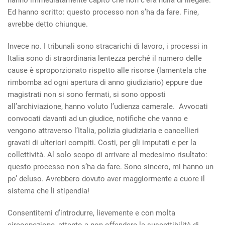
hanno immediatamente capito che non c’era nulla di illegale.
Ed hanno scritto: questo processo non s’ha da fare. Fine,
avrebbe detto chiunque.
Invece no. I tribunali sono stracarichi di lavoro, i processi in
Italia sono di straordinaria lentezza perché il numero delle
cause è sproporzionato rispetto alle risorse (lamentela che
rimbomba ad ogni apertura di anno giudiziario) eppure due
magistrati non si sono fermati, si sono opposti
all’archiviazione, hanno voluto l’udienza camerale. Avvocati
convocati davanti ad un giudice, notifiche che vanno e
vengono attraverso l’Italia, polizia giudiziaria e cancellieri
gravati di ulteriori compiti. Costi, per gli imputati e per la
collettività. Al solo scopo di arrivare al medesimo risultato:
questo processo non s’ha da fare. Sono sincero, mi hanno un
po’ deluso. Avrebbero dovuto aver maggiormente a cuore il
sistema che li stipendia!
Consentitemi d’introdurre, lievemente e con molta