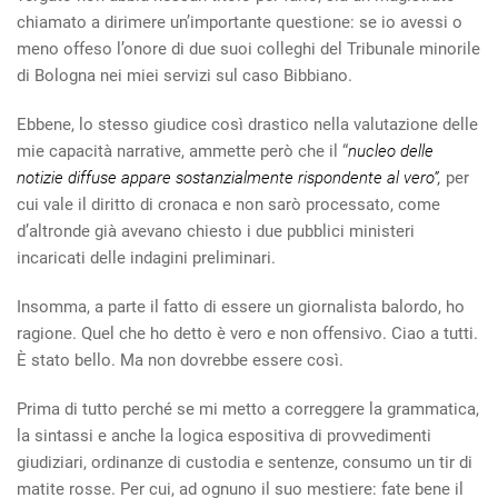
chiamato a dirimere un’importante questione: se io avessi o
meno offeso l’onore di due suoi colleghi del Tribunale minorile
di Bologna nei miei servizi sul caso Bibbiano.
Ebbene, lo stesso giudice così drastico nella valutazione delle
mie capacità narrative, ammette però che il “
nucleo delle
notizie diffuse appare sostanzialmente rispondente al vero”,
per
cui vale il diritto di cronaca e non sarò processato, come
d’altronde già avevano chiesto i due pubblici ministeri
incaricati delle indagini preliminari.
Insomma, a parte il fatto di essere un giornalista balordo, ho
ragione. Quel che ho detto è vero e non offensivo. Ciao a tutti.
È stato bello. Ma non dovrebbe essere così.
Prima di tutto perché se mi metto a correggere la grammatica,
la sintassi e anche la logica espositiva di provvedimenti
giudiziari, ordinanze di custodia e sentenze, consumo un tir di
matite rosse. Per cui, ad ognuno il suo mestiere: fate bene il