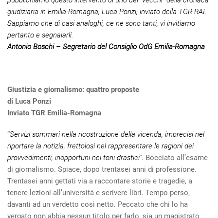
pubblichiamo questo intervento di uno dei “vecchi” della cronaca
giudiziaria in Emilia-Romagna, Luca Ponzi, inviato della TGR RAI.
Sappiamo che di casi analoghi, ce ne sono tanti, vi invitiamo
pertanto e segnalarli.
Antonio Boschi – Segretario del Consiglio OdG Emilia-Romagna
Giustizia e giornalismo: quattro proposte
di Luca Ponzi
Inviato TGR Emilia-Romagna
“
Servizi sommari nella ricostruzione della vicenda, imprecisi nel
riportare la notizia, frettolosi nel rappresentare le ragioni dei
provvedimenti, inopportuni nei toni drastici”
. Bocciato all’esame
di giornalismo. Spiace, dopo trentasei anni di professione.
Trentasei anni gettati via a raccontare storie e tragedie, a
tenere lezioni all’università e scrivere libri. Tempo perso,
davanti ad un verdetto così netto. Peccato che chi lo ha
vergato non abbia nessun titolo per farlo, sia un magistrato