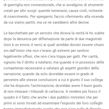
di guerriglia non convenzionale, che si avvalgono di strumenti
creati per altri scopi: querele temerarie, cause civili, richieste
di risarcimento. Per spiegarmi, faccio riferimento alla vicenda
da cui siamo partiti, ma ce ne sarebbero altre decine.
Le bacchettate per un servizio che diceva la verità le ho subite
dopo la denuncia per diffamazione da parte di due magistrati
(non è un errore, è vero) ai quali avrebbe dovuto essere chiaro
sin dall’inizio che non c’erano gli estremi per sentirsi
legalmente offesi, che non c’era trippa per gatti. Per carità,
ognuno ha il diritto a tutelarsi, ma quando è in possesso delle
competenze necessarie a valutare gli aspetti giuridici della
narrazione, quando da solo dovrebbe essere in grado di
pervenire alle stesse conclusioni a cui è giunto il suo collega
che ha disposto l’archiviazione, dovrebbe avere il buon gusto
di non intasare i tribunali di cartaccia. A rendere più fosco il
quadro è il fatto che anche i due pubblici ministeri che per
primi si sono trovati ad esaminare l’esposto dei loro colleghi