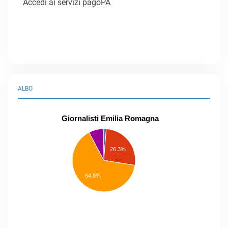
Accedi ai servizi pagoPA
ALBO
Giornalisti Emilia Romagna
praticanti
professionisti
26.3%
pubblicisti
elenco
speciale
Other
64.8%