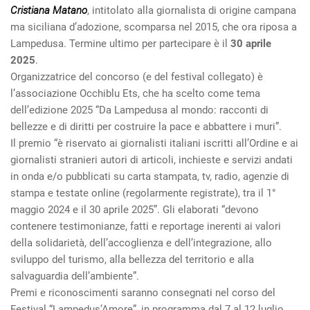
Cristiana Matano
, intitolato alla giornalista di origine campana
ma siciliana d’adozione, scomparsa nel 2015, che ora riposa a
Lampedusa. Termine ultimo per partecipare è il
30 aprile
2025
.
Organizzatrice del concorso (e del festival collegato) è
l’associazione Occhiblu Ets, che ha scelto come tema
dell’edizione 2025 “Da Lampedusa al mondo: racconti di
bellezze e di diritti per costruire la pace e abbattere i muri”.
Il premio “è riservato ai giornalisti italiani iscritti all’Ordine e ai
giornalisti stranieri autori di articoli, inchieste e servizi andati
in onda e/o pubblicati su carta stampata, tv, radio, agenzie di
stampa e testate online (regolarmente registrate), tra il 1°
maggio 2024 e il 30 aprile 2025”. Gli elaborati “devono
contenere testimonianze, fatti e reportage inerenti ai valori
della solidarietà, dell’accoglienza e dell’integrazione, allo
sviluppo del turismo, alla bellezza del territorio e alla
salvaguardia dell’ambiente”.
Premi e riconoscimenti saranno consegnati nel corso del
Festival “Lampedus’Amore”, in programma dal 7 al 12 luglio