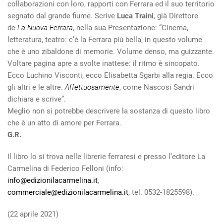
collaborazioni con loro, rapporti con Ferrara ed il suo territorio
segnato dal grande fiume. Scrive
Luca Traini
, già Direttore
de
La Nuova Ferrara
, nella sua Presentazione: “Cinema,
letteratura, teatro: c’è la Ferrara più bella, in questo volume
che è uno zibaldone di memorie. Volume denso, ma guizzante.
Voltare pagina apre a svolte inattese: il ritmo è sincopato.
Ecco Luchino Visconti, ecco Elisabetta Sgarbi alla regia. Ecco
gli altri e le altre.
Affettuosamente
, come Nascosi Sandri
dichiara e scrive”.
Meglio non si potrebbe descrivere la sostanza di questo libro
che è un atto di amore per Ferrara.
G.R.
Il libro lo si trova nelle librerie ferraresi e presso l’editore La
Carmelina di Federico Felloni (info:
info@edizionilacarmelina.it
,
commerciale@edizionilacarmelina.it
, tel. 0532-1825598).
(22 aprile 2021)