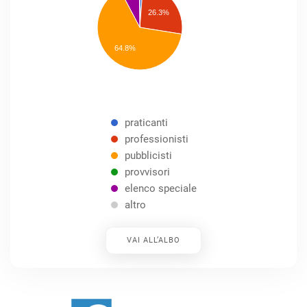
professionisti
26.3%
pubblicisti
elenco
speciale
Other
64.8%
praticanti
professionisti
pubblicisti
provvisori
elenco speciale
altro
VAI ALL’ALBO