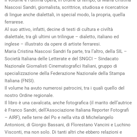
Il volume è l’ultima opera, in ordine di tempo, di Maria Cristina
Nascosi Sandri, giornalista, scrittrice, studiosa e ricercatrice
di lingue anche dialettali, in special modo, la propria, quella
ferrarese.
Al suo attivo, infatti, decine di testi di cultura e civiltà
dialettale, tra gli ultimi un trilingue – dialetto, italiano ed
inglese – illustrato da opere di artiste ferraresi.
Maria Cristina Nascosi Sandri fa parte, tra l’altro, della SIL –
Società Italiana delle Letterate e del SNGCI – Sindacato
Nazionale Giornalisti Cinematografici Italiani, gruppo di
specializzazione della Federazione Nazionale della Stampa
Italiana (FNSI).
Il volume ha avuto numerosi patrocini, tra i quali quello del
nostro Ordine regionale.
Il libro è una cavalcata, anche fotografica (il marito dell’autrice
è Franco Sandri, dell’Associazione Italiana Reporter Fotografi
– AIRF), nelle terre del Po e nella vita di Michelangelo
Antonioni, di Giorgio Bassani, di Florestano Vancini e Luchino
Visconti, ma non solo. Di tanti altri che ebbero relazioni e