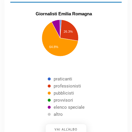
Giornalisti Emilia Romagna
praticanti
professionisti
26.3%
pubblicisti
elenco
speciale
Other
64.8%
praticanti
professionisti
pubblicisti
provvisori
elenco speciale
altro
VAI ALL’ALBO