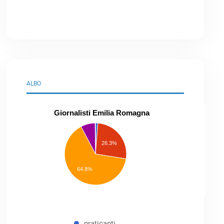
ALBO
Giornalisti Emilia Romagna
praticanti
professionisti
26.3%
pubblicisti
elenco
speciale
Other
64.8%
praticanti