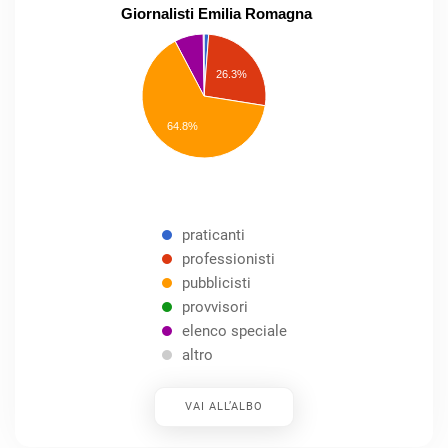
Giornalisti Emilia Romagna
praticanti
professionisti
26.3%
pubblicisti
elenco
speciale
Other
64.8%
praticanti
professionisti
pubblicisti
provvisori
elenco speciale
altro
VAI ALL’ALBO