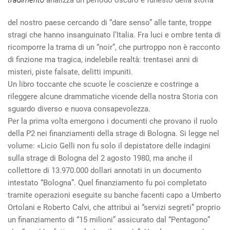
del nostro paese cercando di “dare senso” alle tante, troppe
stragi che hanno insanguinato l’Italia. Fra luci e ombre tenta di
ricomporre la trama di un “noir”, che purtroppo non è racconto
di finzione ma tragica, indelebile realtà: trentasei anni di
misteri, piste falsate, delitti impuniti.
Un libro toccante che scuote le coscienze e costringe a
rileggere alcune drammatiche vicende della nostra Storia con
sguardo diverso e nuova consapevolezza.
Per la prima volta emergono i documenti che provano il ruolo
della P2 nei finanziamenti della strage di Bologna. Si legge nel
volume: «Licio Gelli non fu solo il depistatore delle indagini
sulla strage di Bologna del 2 agosto 1980, ma anche il
collettore di 13.970.000 dollari annotati in un documento
intestato “Bologna”. Quel finanziamento fu poi completato
tramite operazioni eseguite su banche facenti capo a Umberto
Ortolani e Roberto Calvi, che attribuì ai “servizi segreti” proprio
un finanziamento di “15 milioni” assicurato dal “Pentagono”