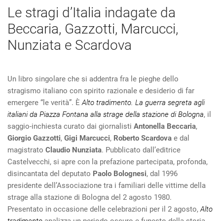
Le stragi d’Italia indagate da
Beccaria, Gazzotti, Marcucci,
Nunziata e Scardova
Un libro singolare che si addentra fra le pieghe dello
stragismo italiano con spirito razionale e desiderio di far
emergere “le verità”. È
Alto tradimento. La guerra segreta agli
italiani da Piazza Fontana alla strage della stazione di Bologna
, il
saggio-inchiesta curato dai giornalisti
Antonella Beccaria
,
Giorgio Gazzotti
,
Gigi Marcucci
,
Roberto Scardova
e dal
magistrato
Claudio Nunziata
. Pubblicato dall’editrice
Castelvecchi, si apre con la prefazione partecipata, profonda,
disincantata del deputato
Paolo Bolognesi
, dal 1996
presidente dell’Associazione tra i familiari delle vittime della
strage alla stazione di Bologna del 2 agosto 1980.
Presentato in occasione delle celebrazioni per il 2 agosto,
Alto
tradimento
analizza un periodo oscuro e funesto della storia