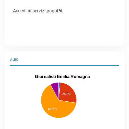
Accedi ai servizi pagoPA
ALBO
Giornalisti Emilia Romagna
praticanti
professionisti
26.3%
pubblicisti
elenco
speciale
Other
64.8%