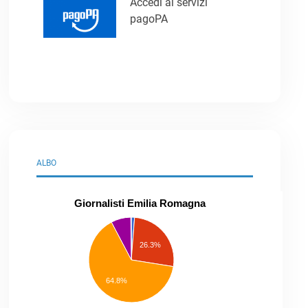
Accedi ai servizi
pagoPA
ALBO
Giornalisti Emilia Romagna
praticanti
professionisti
26.3%
pubblicisti
elenco
speciale
Other
64.8%