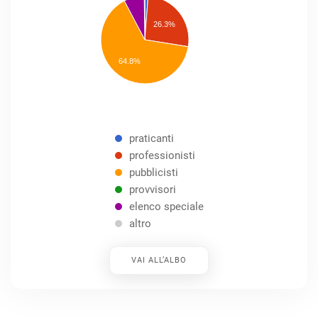
professionisti
26.3%
pubblicisti
elenco
speciale
Other
64.8%
praticanti
professionisti
pubblicisti
provvisori
elenco speciale
altro
VAI ALL’ALBO