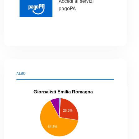
Accedi ai servizi
pagoPA
ALBO
Giornalisti Emilia Romagna
praticanti
professionisti
26.3%
pubblicisti
elenco
speciale
Other
64.8%