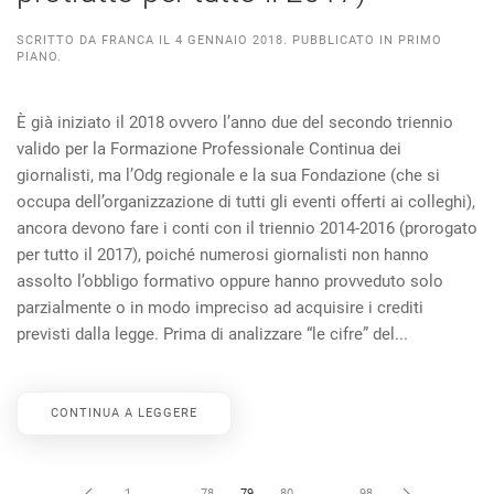
SCRITTO DA
FRANCA
IL
4 GENNAIO 2018
. PUBBLICATO IN
PRIMO
PIANO
.
È già iniziato il 2018 ovvero l’anno due del secondo triennio
valido per la Formazione Professionale Continua dei
giornalisti, ma l’Odg regionale e la sua Fondazione (che si
occupa dell’organizzazione di tutti gli eventi offerti ai colleghi),
ancora devono fare i conti con il triennio 2014-2016 (prorogato
per tutto il 2017), poiché numerosi giornalisti non hanno
assolto l’obbligo formativo oppure hanno provveduto solo
parzialmente o in modo impreciso ad acquisire i crediti
previsti dalla legge. Prima di analizzare “le cifre” del...
CONTINUA A LEGGERE
1
…
78
79
80
…
98