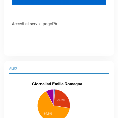
Accedi ai servizi pagoPA
ALBO
Giornalisti Emilia Romagna
praticanti
professionisti
26.3%
pubblicisti
elenco
speciale
Other
64.8%