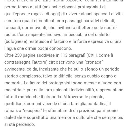
i lettori nel clima e nella “storia popolare” della Terra Emiliana
permettendo a tutti (anziani e giovani, protagonisti di
quell’epoca e ragazzi di oggi) di rivivere alcuni spaccati di vita
e cultura quasi dimenticati con passaggi narrativi delicati,
toccanti, commoventi, che invitano a riflettere sulle nostre
radici. L’uso sapiente, incisivo, impeccabile del dialetto
(bolognese) restituisce il fascino e la forza espressiva di una
lingua che ormai pochi conoscono.
Oltre 250 pagine suddivise in 113 paragrafi (CXIII, come li
contrassegna l’autore) circoscrivono una “cronaca”
avvincente, calda, incalzante che ha sullo sfondo un periodo
storico complesso, talvolta difficile, senza dubbio degno di
memoria. Le figure dei protagonisti sono messe a fuoco con
maestria e, pur nella loro spiccata individualità, rappresentano
tutto il mondo che li circonda. Attraverso le piccole,
quotidiane, comuni vicende di una famiglia contadina, il
romanzo “recupera” le sfumature di un prezioso patrimonio
dialettale e soprattutto una memoria culturale che sempre più
si sta perdendo.