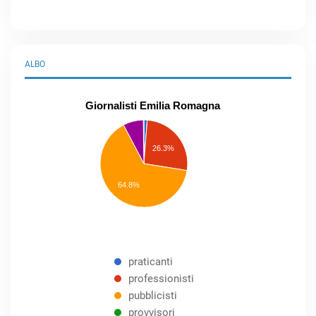
ALBO
Giornalisti Emilia Romagna
praticanti
professionisti
26.3%
pubblicisti
elenco
speciale
Other
64.8%
praticanti
professionisti
pubblicisti
provvisori