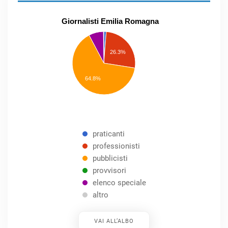
Giornalisti Emilia Romagna
praticanti
professionisti
26.3%
pubblicisti
elenco
speciale
Other
64.8%
praticanti
professionisti
pubblicisti
provvisori
elenco speciale
altro
VAI ALL’ALBO