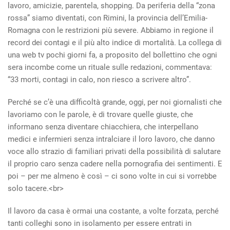
lavoro, amicizie, parentela, shopping. Da periferia della “zona
rossa” siamo diventati, con Rimini, la provincia dell’Emilia-
Romagna con le restrizioni più severe. Abbiamo in regione il
record dei contagi e il più alto indice di mortalità. La collega di
una web tv pochi giorni fa, a proposito del bollettino che ogni
sera incombe come un rituale sulle redazioni, commentava:
“33 morti, contagi in calo, non riesco a scrivere altro”.
Perché se c’è una difficoltà grande, oggi, per noi giornalisti che
lavoriamo con le parole, è di trovare quelle giuste, che
informano senza diventare chiacchiera, che interpellano
medici e infermieri senza intralciare il loro lavoro, che danno
voce allo strazio di familiari privati della possibilità di salutare
il proprio caro senza cadere nella pornografia dei sentimenti. E
poi – per me almeno è così – ci sono volte in cui si vorrebbe
solo tacere.<br>
Il lavoro da casa è ormai una costante, a volte forzata, perché
tanti colleghi sono in isolamento per essere entrati in