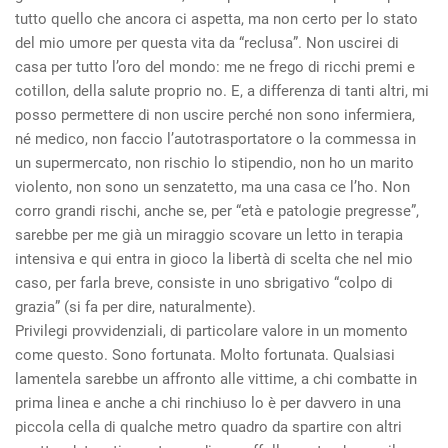
tutto quello che ancora ci aspetta, ma non certo per lo stato
del mio umore per questa vita da “reclusa”. Non uscirei di
casa per tutto l’oro del mondo: me ne frego di ricchi premi e
cotillon, della salute proprio no. E, a differenza di tanti altri, mi
posso permettere di non uscire perché non sono infermiera,
né medico, non faccio l’autotrasportatore o la commessa in
un supermercato, non rischio lo stipendio, non ho un marito
violento, non sono un senzatetto, ma una casa ce l’ho. Non
corro grandi rischi, anche se, per “età e patologie pregresse”,
sarebbe per me già un miraggio scovare un letto in terapia
intensiva e qui entra in gioco la libertà di scelta che nel mio
caso, per farla breve, consiste in uno sbrigativo “colpo di
grazia” (si fa per dire, naturalmente).
Privilegi provvidenziali, di particolare valore in un momento
come questo. Sono fortunata. Molto fortunata. Qualsiasi
lamentela sarebbe un affronto alle vittime, a chi combatte in
prima linea e anche a chi rinchiuso lo è per davvero in una
piccola cella di qualche metro quadro da spartire con altri