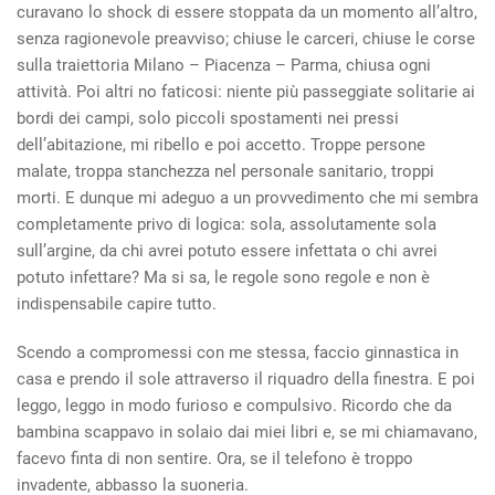
curavano lo shock di essere stoppata da un momento all’altro,
senza ragionevole preavviso; chiuse le carceri, chiuse le corse
sulla traiettoria Milano – Piacenza – Parma, chiusa ogni
attività. Poi altri no faticosi: niente più passeggiate solitarie ai
bordi dei campi, solo piccoli spostamenti nei pressi
dell’abitazione, mi ribello e poi accetto. Troppe persone
malate, troppa stanchezza nel personale sanitario, troppi
morti. E dunque mi adeguo a un provvedimento che mi sembra
completamente privo di logica: sola, assolutamente sola
sull’argine, da chi avrei potuto essere infettata o chi avrei
potuto infettare? Ma si sa, le regole sono regole e non è
indispensabile capire tutto.
Scendo a compromessi con me stessa, faccio ginnastica in
casa e prendo il sole attraverso il riquadro della finestra. E poi
leggo, leggo in modo furioso e compulsivo. Ricordo che da
bambina scappavo in solaio dai miei libri e, se mi chiamavano,
facevo finta di non sentire. Ora, se il telefono è troppo
invadente, abbasso la suoneria.