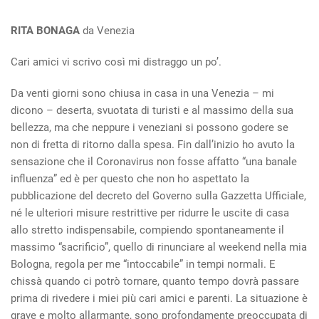
RITA BONAGA
da Venezia
Cari amici vi scrivo così mi distraggo un po’.
Da venti giorni sono chiusa in casa in una Venezia – mi
dicono – deserta, svuotata di turisti e al massimo della sua
bellezza, ma che neppure i veneziani si possono godere se
non di fretta di ritorno dalla spesa. Fin dall’inizio ho avuto la
sensazione che il Coronavirus non fosse affatto “una banale
influenza” ed è per questo che non ho aspettato la
pubblicazione del decreto del Governo sulla Gazzetta Ufficiale,
né le ulteriori misure restrittive per ridurre le uscite di casa
allo stretto indispensabile, compiendo spontaneamente il
massimo “sacrificio”, quello di rinunciare al weekend nella mia
Bologna, regola per me “intoccabile” in tempi normali. E
chissà quando ci potrò tornare, quanto tempo dovrà passare
prima di rivedere i miei più cari amici e parenti. La situazione è
grave e molto allarmante, sono profondamente preoccupata di