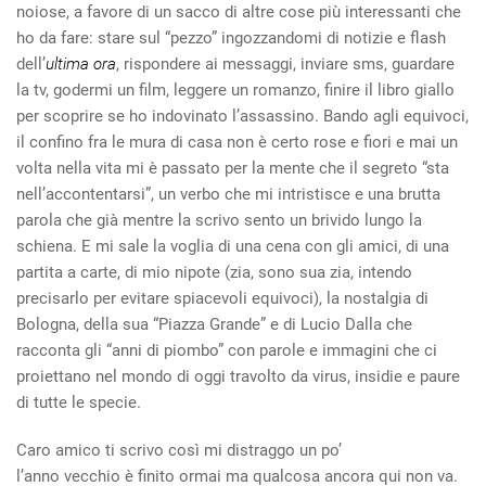
noiose, a favore di un sacco di altre cose più interessanti che
ho da fare: stare sul “pezzo” ingozzandomi di notizie e flash
dell’
ultima ora
, rispondere ai messaggi, inviare sms, guardare
la tv, godermi un film, leggere un romanzo, finire il libro giallo
per scoprire se ho indovinato l’assassino. Bando agli equivoci,
il confino fra le mura di casa non è certo rose e fiori e mai un
volta nella vita mi è passato per la mente che il segreto “sta
nell’accontentarsi”, un verbo che mi intristisce e una brutta
parola che già mentre la scrivo sento un brivido lungo la
schiena. E mi sale la voglia di una cena con gli amici, di una
partita a carte, di mio nipote (zia, sono sua zia, intendo
precisarlo per evitare spiacevoli equivoci), la nostalgia di
Bologna, della sua “Piazza Grande” e di Lucio Dalla che
racconta gli “anni di piombo” con parole e immagini che ci
proiettano nel mondo di oggi travolto da virus, insidie e paure
di tutte le specie.
Caro amico ti scrivo così mi distraggo un po’
l’anno vecchio è finito ormai ma qualcosa ancora qui non va.