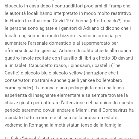
bloccato in casa dopo i contraddittori proclami di Trump che
le autorità locali hanno interpretato in modo molto restrittivo.
In Florida la situazione Covid-19 è buona (effetto caldo?), ma
le persone sono agitate e i genitori di Adriano ci dicono che i
locali reagiscono in modo bizzarro: vanno in armeria per
aumentare l’arsenale domestico e al supermercato per
rifornirsi di carta igienica. Adriano di solito chiede alla nonna
quattro favole recitate con l’ausilio di libri a effetto 3D davanti
a un tablet: Capuccetto rosso, i dinosauri, i castelli (The
Castle) e piccolo blu e piccolo yellow (narrazione che i
conservatori nostrani e anche quelli yankee bollerebbero
come gender). La nonna è una pedagogista con una lunga
esperienza di insegnante elementare e sa sempre trovare la
chiave giusta per catturare l’attenzione del bambino. In questo
periodo saremmo dovuti andare a Miami, ma il Coronavirus ha
mandato tutto a monte e chissà se la prossima estate
vedremo in Romagna la metà statunitense della famiglia.
La figlia “piccola” abita sopra casa nostra e siamo abbastanza