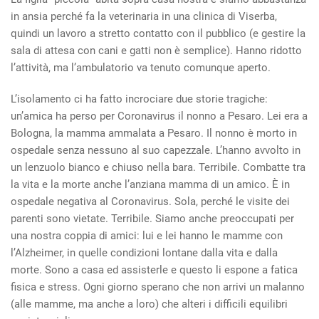
in ansia perché fa la veterinaria in una clinica di Viserba,
quindi un lavoro a stretto contatto con il pubblico (e gestire la
sala di attesa con cani e gatti non è semplice). Hanno ridotto
l’attività, ma l’ambulatorio va tenuto comunque aperto.
L’isolamento ci ha fatto incrociare due storie tragiche:
un’amica ha perso per Coronavirus il nonno a Pesaro. Lei era a
Bologna, la mamma ammalata a Pesaro. Il nonno è morto in
ospedale senza nessuno al suo capezzale. L’hanno avvolto in
un lenzuolo bianco e chiuso nella bara. Terribile. Combatte tra
la vita e la morte anche l’anziana mamma di un amico. È in
ospedale negativa al Coronavirus. Sola, perché le visite dei
parenti sono vietate. Terribile. Siamo anche preoccupati per
una nostra coppia di amici: lui e lei hanno le mamme con
l’Alzheimer, in quelle condizioni lontane dalla vita e dalla
morte. Sono a casa ed assisterle e questo li espone a fatica
fisica e stress. Ogni giorno sperano che non arrivi un malanno
(alle mamme, ma anche a loro) che alteri i difficili equilibri