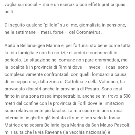
voglia sui social – ma è un esercizio con effetti pratici quasi
nulli.
Di seguito qualche “pillola” su di me, giornalista in pensione,
nelle settimane – mesi, forse – del Coronavirus.
Abito a Bellaria-Igea Marina e, per fortuna, sto bene come tutta
la mia famiglia e non ho notizie di amici e conoscenti in
pericolo. La situazione nel comune non pare drammatica, ma
la località è in provincia di Rimini dove – invece – i casi sono
complessivamente confrontabili con quelli lombardi a causa
di un ceppo che, dalla zona di Cattolica e della Valconca, ha
provocato disastri anche in provincia di Pesaro. Sono così
finito in una zona rossa impenetrabile, anche se mi trovo a 500
metri dal confine con la provincia di Forlì dove le limitazioni
sono relativamente più lasche. La mia casa è in una strada
interna in un ghetto già isolato di suo e non vedo la fossa
Matrice che separa Bellaria Igea Marina da San Mauro Pascoli:
mi risulta che la via Ravenna (la vecchia nazionale) è