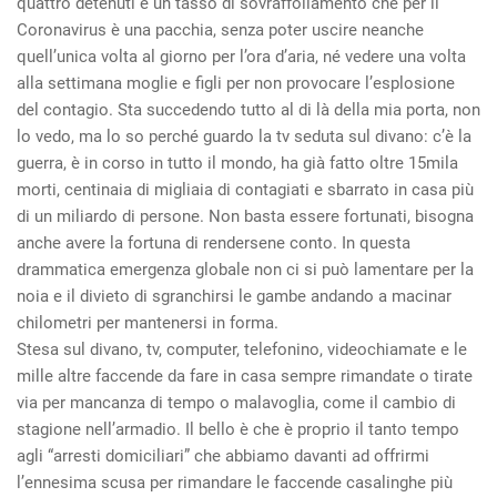
quattro detenuti e un tasso di sovraffollamento che per il
Coronavirus è una pacchia, senza poter uscire neanche
quell’unica volta al giorno per l’ora d’aria, né vedere una volta
alla settimana moglie e figli per non provocare l’esplosione
del contagio. Sta succedendo tutto al di là della mia porta, non
lo vedo, ma lo so perché guardo la tv seduta sul divano: c’è la
guerra, è in corso in tutto il mondo, ha già fatto oltre 15mila
morti, centinaia di migliaia di contagiati e sbarrato in casa più
di un miliardo di persone. Non basta essere fortunati, bisogna
anche avere la fortuna di rendersene conto. In questa
drammatica emergenza globale non ci si può lamentare per la
noia e il divieto di sgranchirsi le gambe andando a macinar
chilometri per mantenersi in forma.
Stesa sul divano, tv, computer, telefonino, videochiamate e le
mille altre faccende da fare in casa sempre rimandate o tirate
via per mancanza di tempo o malavoglia, come il cambio di
stagione nell’armadio. Il bello è che è proprio il tanto tempo
agli “arresti domiciliari” che abbiamo davanti ad offrirmi
l’ennesima scusa per rimandare le faccende casalinghe più