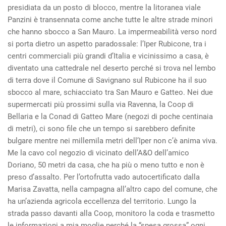
presidiata da un posto di blocco, mentre la litoranea viale
Panzini è transennata come anche tutte le altre strade minori
che hanno sbocco a San Mauro. La impermeabilità verso nord
si porta dietro un aspetto paradossale: l’Iper Rubicone, tra i
centri commerciali più grandi d’Italia e vicinissimo a casa, è
diventato una cattedrale nel deserto perché si trova nel lembo
di terra dove il Comune di Savignano sul Rubicone ha il suo
sbocco al mare, schiacciato tra San Mauro e Gatteo. Nei due
supermercati più prossimi sulla via Ravenna, la Coop di
Bellaria e la Conad di Gatteo Mare (negozi di poche centinaia
di metri), ci sono file che un tempo si sarebbero definite
bulgare mentre nei millemila metri dell’Iper non c’è anima viva.
Me la cavo col negozio di vicinato dell’A&O dell’amico
Doriano, 50 metri da casa, che ha più o meno tutto e non è
preso d’assalto. Per l’ortofrutta vado autocertificato dalla
Marisa Zavatta, nella campagna all’altro capo del comune, che
ha un’azienda agricola eccellenza del territorio. Lungo la
strada passo davanti alla Coop, monitoro la coda e trasmetto
le informazioni a mia moglie perché la “spesa grossa” ogni