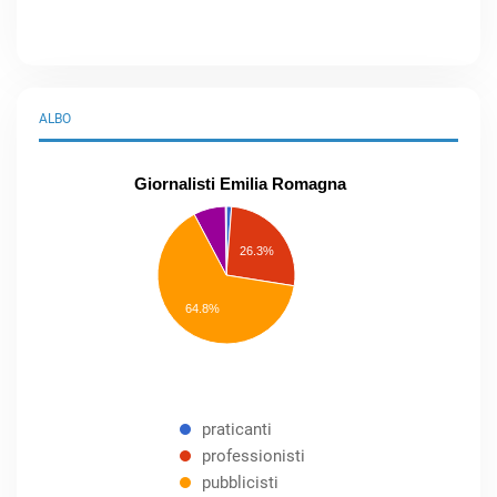
ALBO
Giornalisti Emilia Romagna
praticanti
professionisti
26.3%
pubblicisti
elenco
speciale
Other
64.8%
praticanti
professionisti
pubblicisti