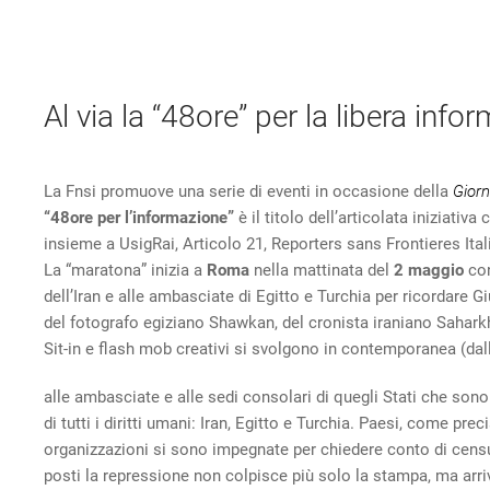
Al via la “48ore” per la libera in
La Fnsi promuove una serie di eventi in occasione della
Giorn
“48ore per l’informazione”
è il titolo dell’articolata iniziati
insieme a UsigRai, Articolo 21, Reporters sans Frontieres Itali
La “maratona” inizia a
Roma
nella mattinata del
2 maggio
con
dell’Iran e alle ambasciate di Egitto e Turchia per ricordare G
del fotografo egiziano Shawkan, del cronista iraniano Saharkhiz
Sit-in e flash mob creativi si svolgono in contemporanea (dall
alle ambasciate e alle sedi consolari di quegli Stati che sono i
di tutti i diritti umani: Iran, Egitto e Turchia. Paesi, come pre
organizzazioni si sono impegnate per chiedere conto di censur
posti la repressione non colpisce più solo la stampa, ma arr