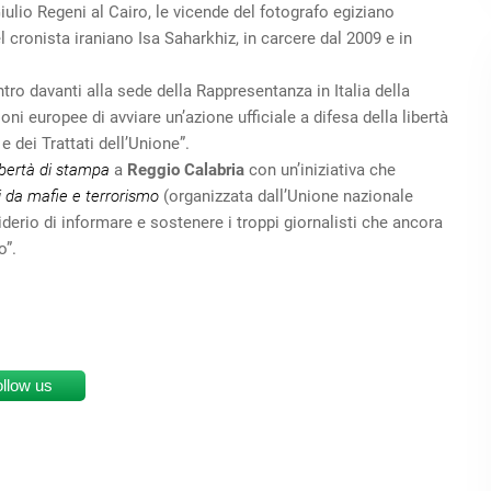
Giulio Regeni al Cairo, le vicende del fotografo egiziano
 cronista iraniano Isa Saharkhiz, in carcere dal 2009 e in
ro davanti alla sede della Rappresentanza in Italia della
ni europee di avviare un’azione ufficiale a difesa della libertà
e dei Trattati dell’Unione”.
ibertà di stampa
a
Reggio Calabria
con un’iniziativa che
i da mafie e terrorismo
(organizzata dall’Unione nazionale
esiderio di informare e sostenere i troppi giornalisti che ancora
o”.
ollow us