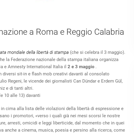
formazione a Roma e Reggio Calabria
ata mondiale della libertà di stampa
(che si celebra il 3 maggio).
va che la Federazione nazionale della stampa italiana organizza
a e Amnesty International Italia il
2 e 3 maggio
.
 diversi sit-in e flash mob creativi davanti al consolato
iulio Regeni, le vicende dei giornalisti Can Dündar e Erdem Gül,
 e di tanti altri.
e 10 alle 13) davanti
n cima alla lista delle violazioni della libertà di espressione e
cisano i promotori, «verso i quali già nei mesi scorsi le nostre
e, arresti, omicidi e leggi liberticide, dal momento che in quei
iva anche a cinema, musica, poesia e persino alla ricerca, come