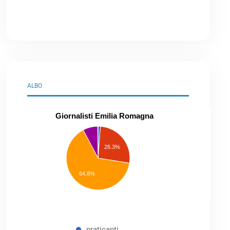
ALBO
Giornalisti Emilia Romagna
praticanti
professionisti
26.3%
pubblicisti
elenco
speciale
Other
64.8%
praticanti