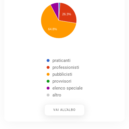
praticanti
professionisti
26.3%
pubblicisti
elenco
speciale
Other
64.8%
praticanti
professionisti
pubblicisti
provvisori
elenco speciale
altro
VAI ALL’ALBO